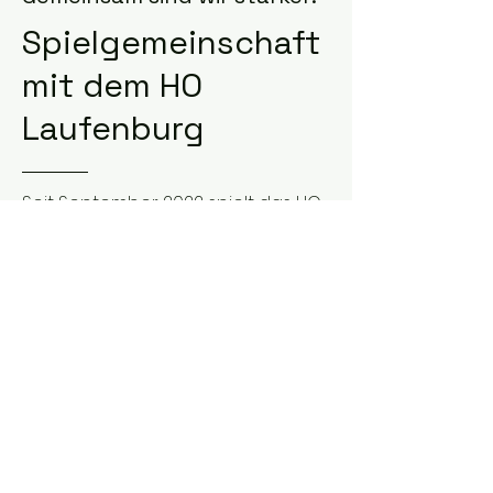
Spielgemeinschaft
mit dem HO
Laufenburg
Seit September 2022 spielt das HO
Murg gemeinsam mit dem HO
Laufenburg. Beide Vereine bleiben
eigenständige Vereine mit
eigenem Vorstand, eigenen Ideen
und Vorstellungen. Gemeinsame
Konzerte werden doppelt gespielt,
wobei jeder Verein "sein" Konzert
selbst ausrichtet.
Die Spielgemeinschaft stärkt uns